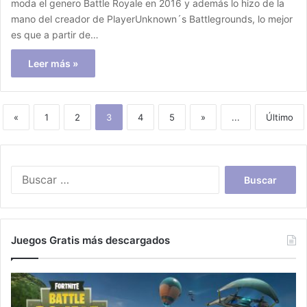
moda el genero Battle Royale en 2016 y además lo hizo de la
mano del creador de PlayerUnknown´s Battlegrounds, lo mejor
es que a partir de…
Leer más »
«
1
2
3
4
5
»
...
Último
Buscar:
Juegos Gratis más descargados