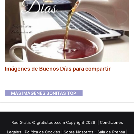
Imágenes de Buenos Días para compartir
MÁS IMÁGENES BONITAS TOP
Red
Gratis
© gratistodo.com Copyright 2026 |
Condiciones
Legales
|
Política de Cookies
|
Sobre Nosotros - Sala de Prensa
|