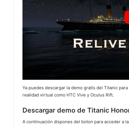
Ya puedes descargar la demo gratis del Titanic para
realidad virtual como HTC Vive y Oculus Rift.
Descargar demo de Titanic Honor
A continuación dispones del boton para acceder a la 