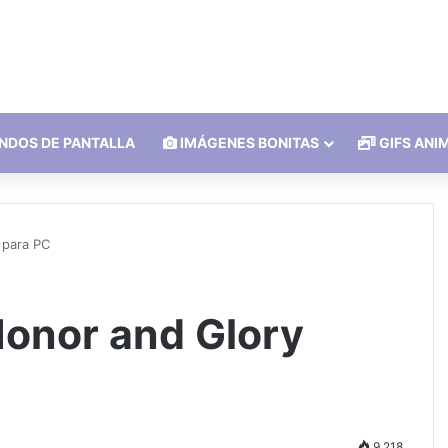
NDOS DE PANTALLA
IMÁGENES BONITAS
GIFS ANI
 para PC
Honor and Glory
9.218