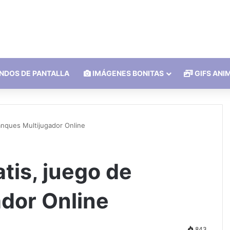
NDOS DE PANTALLA
IMÁGENES BONITAS
GIFS ANI
anques Multijugador Online
tis, juego de
dor Online
843