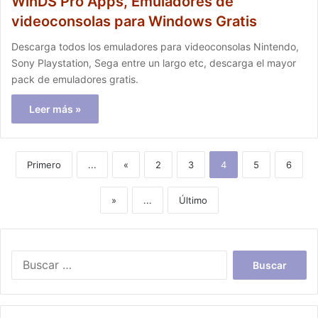
WinDS Pro Apps, Emuladores de
videoconsolas para Windows Gratis
Descarga todos los emuladores para videoconsolas Nintendo,
Sony Playstation, Sega entre un largo etc, descarga el mayor
pack de emuladores gratis.
Leer más »
Primero
...
«
2
3
4
5
6
»
...
Último
Buscar: