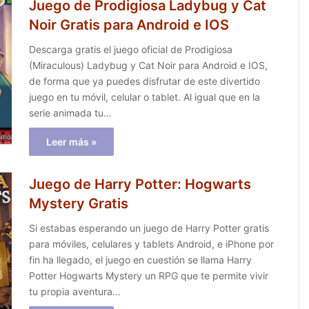
Juego de Prodigiosa Ladybug y Cat
Noir Gratis para Android e IOS
Descarga gratis el juego oficial de Prodigiosa
(Miraculous) Ladybug y Cat Noir para Android e IOS,
de forma que ya puedes disfrutar de este divertido
juego en tu móvil, celular o tablet. Al igual que en la
serie animada tu…
Leer más »
Juego de Harry Potter: Hogwarts
Mystery Gratis
Si estabas esperando un juego de Harry Potter gratis
para móviles, celulares y tablets Android, e iPhone por
fin ha llegado, el juego en cuestión se llama Harry
Potter Hogwarts Mystery un RPG que te permite vivir
tu propia aventura…