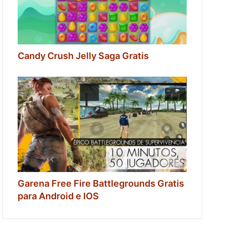
Candy Crush Jelly Saga Gratis
Garena Free Fire Battlegrounds Gratis
para Android e IOS