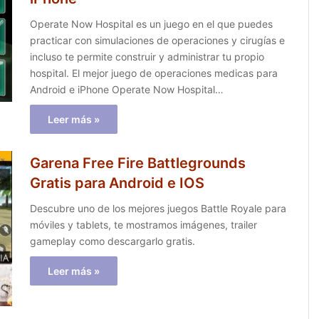
Operate Now Hospital es un juego en el que puedes
practicar con simulaciones de operaciones y cirugías e
incluso te permite construir y administrar tu propio
hospital. El mejor juego de operaciones medicas para
Android e iPhone Operate Now Hospital…
Leer más »
Garena Free Fire Battlegrounds
Gratis para Android e IOS
Descubre uno de los mejores juegos Battle Royale para
móviles y tablets, te mostramos imágenes, trailer
gameplay como descargarlo gratis.
Leer más »