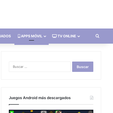
Buscar
MADOS
APPS MÓVIL
TV ONLINE
Buscar:
Juegos Android más descargados