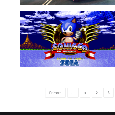
Primero
...
«
2
3