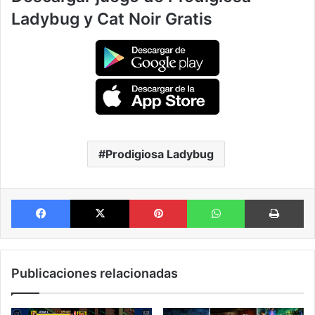
Ladybug y Cat Noir Gratis
Prodigiosa Ladybug
Facebook
X
Pinterest
WhatsApp
Im
Publicaciones relacionadas