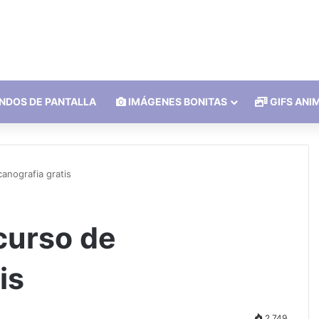
NDOS DE PANTALLA
IMÁGENES BONITAS
GIFS ANI
anografia gratis
curso de
is
2.749