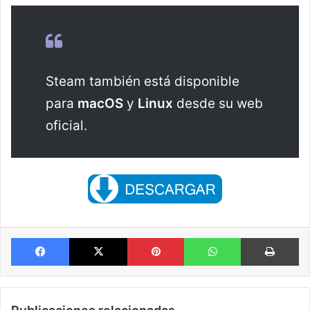
Steam también está disponible
para
macOS
y
Linux
desde su web
oficial.
Facebook
X
Pinterest
WhatsApp
Im