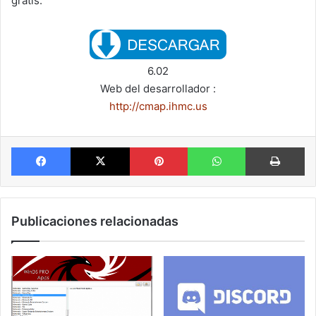
gratis.
6.02
Web del desarrollador :
http://cmap.ihmc.us
Facebook
X
Pinterest
WhatsApp
Im
Publicaciones relacionadas