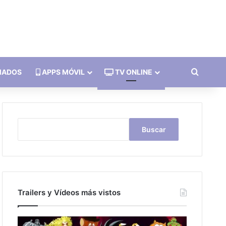
Buscar
MADOS
APPS MÓVIL
TV ONLINE
Buscar
Buscar
Trailers y Vídeos más vistos