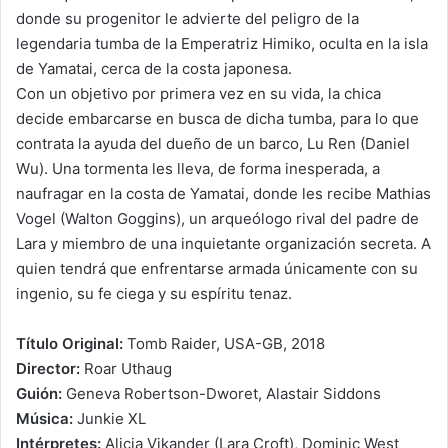
donde su progenitor le advierte del peligro de la
legendaria tumba de la Emperatriz Himiko, oculta en la isla
de Yamatai, cerca de la costa japonesa.
Con un objetivo por primera vez en su vida, la chica
decide embarcarse en busca de dicha tumba, para lo que
contrata la ayuda del dueño de un barco, Lu Ren (Daniel
Wu). Una tormenta les lleva, de forma inesperada, a
naufragar en la costa de Yamatai, donde les recibe Mathias
Vogel (Walton Goggins), un arqueólogo rival del padre de
Lara y miembro de una inquietante organización secreta. A
quien tendrá que enfrentarse armada únicamente con su
ingenio, su fe ciega y su espíritu tenaz.
Título Original:
Tomb Raider, USA-GB, 2018
Director:
Roar Uthaug
Guión:
Geneva Robertson-Dworet, Alastair Siddons
Música:
Junkie XL
Intérpretes:
Alicia Vikander (Lara Croft), Dominic West