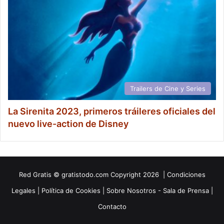
Trailers de Cine y Series
La Sirenita 2023, primeros tráileres oficiales del
nuevo live-action de Disney
Red
Gratis
© gratistodo.com Copyright 2026 |
Condiciones
Legales
|
Política de Cookies
|
Sobre Nosotros - Sala de Prensa
|
Contacto