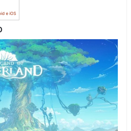
id e iOS
D