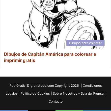
Dibujos para colorear
Dibujos de Capitán América para colorear e
imprimir gratis
Red
Gratis
© gratistodo.com Copyright 2026 |
Condiciones
Legales
|
Política de Cookies
|
Sobre Nosotros - Sala de Prensa
|
Contacto