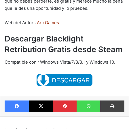
que no debes perderte, es gratis y merece mucho la pena
que le des una oportunidad y lo pruebes.
Web del Autor :
Arc Games
Descargar Blacklight
Retribution Gratis desde Steam
Compatible con : Windows Vista/7/8/8.1 y Windows 10.
Facebook
X
Pinterest
WhatsApp
Im