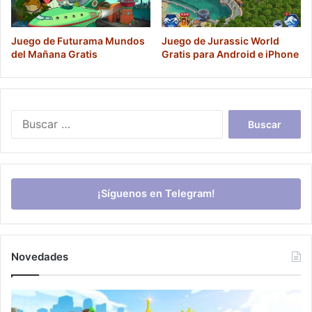
Juego de Futurama Mundos
Juego de Jurassic World
del Mañana Gratis
Gratis para Android e iPhone
Buscar:
¡Síguenos en Telegram!
Novedades