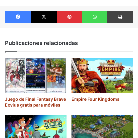
Facebook
X
Pinterest
WhatsApp
Im
Publicaciones relacionadas
Juego de Final Fantasy Brave
Empire Four Kingdoms
Exvius gratis para móviles