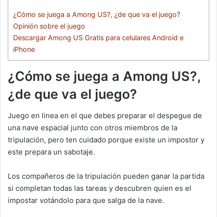
¿Cómo se juega a Among US?, ¿de que va el juego?
Opinión sobre el juego
Descargar Among US Gratis para celulares Android e
iPhone
¿Cómo se juega a Among US?,
¿de que va el juego?
Juego en linea en el que debes preparar el despegue de
una nave espacial junto con otros miembros de la
tripulación, pero ten cuidado porque existe un impostor y
este prepara un sabotaje.
Los compañeros de la tripulación pueden ganar la partida
si completan todas las tareas y descubren quien es el
impostar votándolo para que salga de la nave.