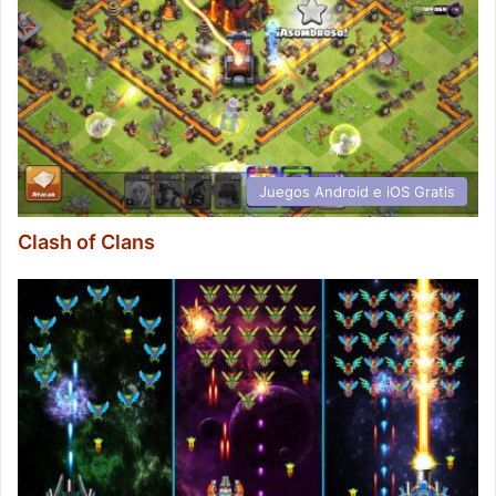
Juegos Android e iOS Gratis
Clash of Clans