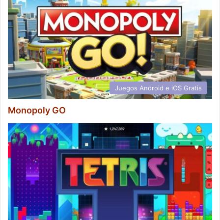
Juegos Android e iOS Gratis
Monopoly GO