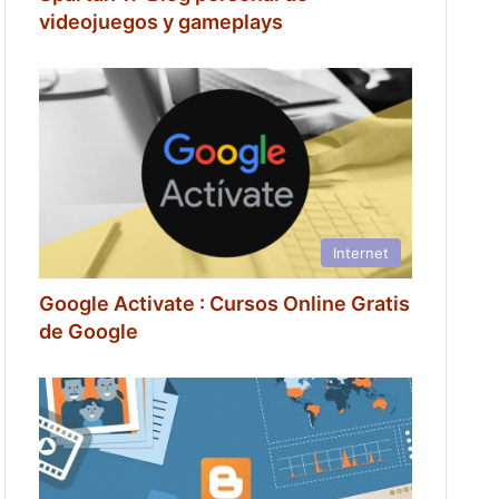
videojuegos y gameplays
Internet
Google Activate : Cursos Online Gratis
de Google