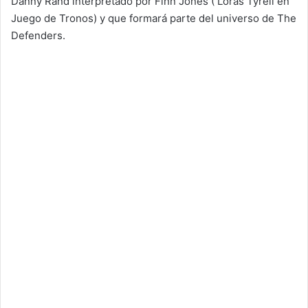
Danny Rand interpretado por Finn Jones ( Loras Tyrell en
Juego de Tronos) y que formará parte del universo de The
Defenders.