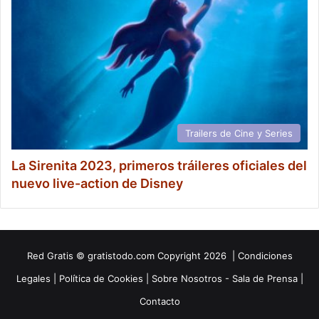
Trailers de Cine y Series
La Sirenita 2023, primeros tráileres oficiales del
nuevo live-action de Disney
Red
Gratis
© gratistodo.com Copyright 2026 |
Condiciones
Legales
|
Política de Cookies
|
Sobre Nosotros - Sala de Prensa
|
Contacto