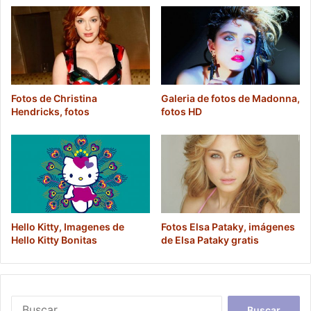
Fotos de Christina
Galeria de fotos de Madonna,
Hendricks, fotos
fotos HD
Hello Kitty, Imagenes de
Fotos Elsa Pataky, imágenes
Hello Kitty Bonitas
de Elsa Pataky gratis
Buscar: