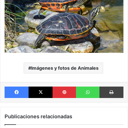
Imágenes y fotos de Animales
Facebook
X
Pinterest
WhatsApp
Im
Publicaciones relacionadas