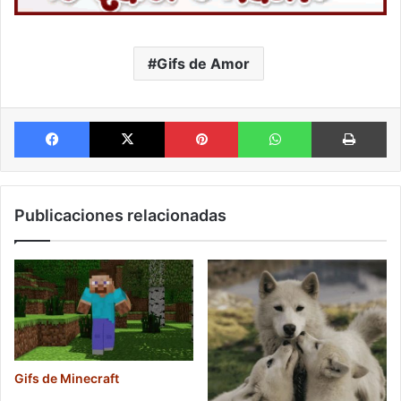
Gifs de Amor
Facebook
X
Pinterest
WhatsApp
Im
Publicaciones relacionadas
Gifs de Minecraft