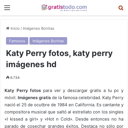
Menú
B
Inicio
/
Imágenes Bonitas
Famosos
Imágenes Bonitas
Katy Perry fotos, katy perry
imágenes hd
6.734
Katy Perry fotos
para ver y descargar gratis a tu pc y
móvil.
Imágenes gratis
de la famosa celebridad. Katy Perry
nació el 25 de ocutbre de 1984 en California. Es cantante y
compositora musical que saltó al estrellato con los singles
«I kissed a girl» y «Hot n Cold». Desde entonces no ha
parado de cosechar grandes éxitos. Destaca no sólo por