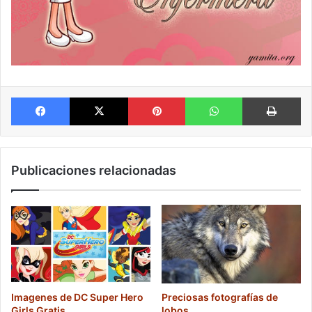
Facebook
X
Pinterest
WhatsApp
Im
Publicaciones relacionadas
Imagenes de DC Super Hero
Preciosas fotografías de
Girls Gratis
lobos