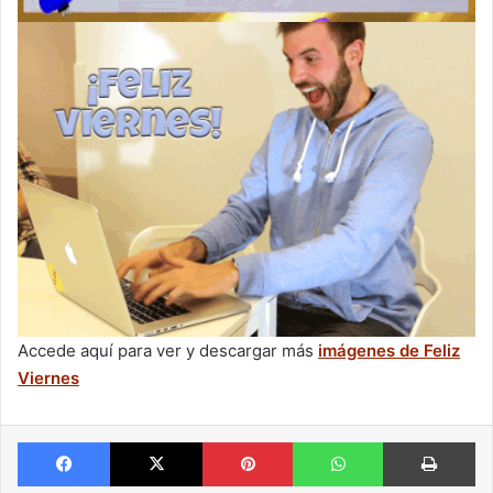
Accede aquí para ver y descargar más
imágenes de Feliz
Viernes
Facebook
X
Pinterest
WhatsApp
Im