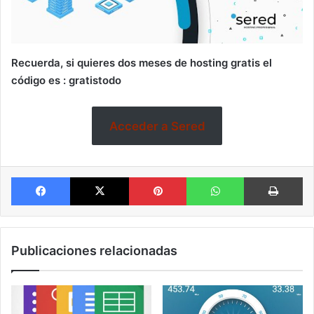
Recuerda, si quieres dos meses de hosting gratis el
código es : gratistodo
Acceder a Sered
Facebook
X
Pinterest
WhatsApp
Im
Publicaciones relacionadas