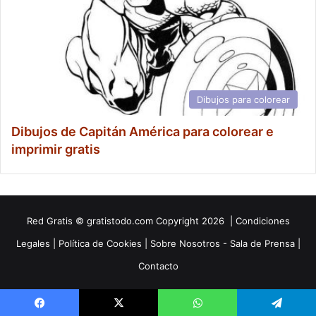
Dibujos para colorear
Dibujos de Capitán América para colorear e
imprimir gratis
Red
Gratis
© gratistodo.com Copyright 2026 |
Condiciones
Legales
|
Política de Cookies
|
Sobre Nosotros - Sala de Prensa
|
Contacto