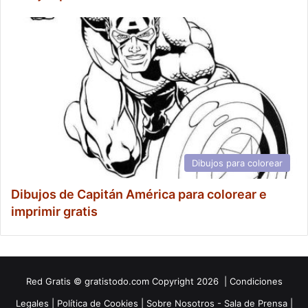
Dibujos para colorear
Dibujos de Capitán América para colorear e
imprimir gratis
Red
Gratis
© gratistodo.com Copyright 2026 |
Condiciones
Legales
|
Política de Cookies
|
Sobre Nosotros - Sala de Prensa
|