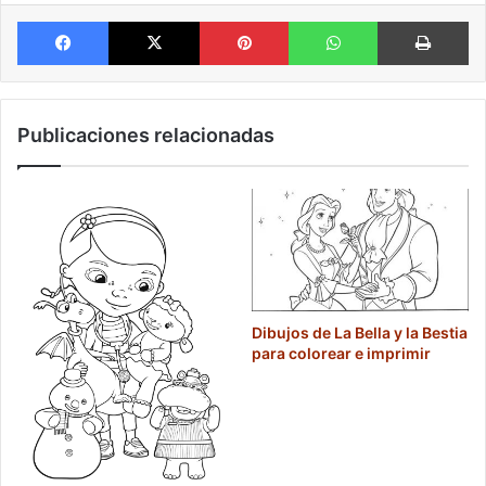
Facebook
X
Pinterest
WhatsApp
Im
Publicaciones relacionadas
Dibujos de La Bella y la Bestia
para colorear e imprimir