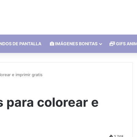
NDOS DE PANTALLA
IMÁGENES BONITAS
GIFS ANI
lorear e imprimir gratis
s para colorear e
2.748