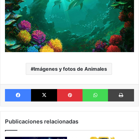
Imágenes y fotos de Animales
Facebook
X
Pinterest
WhatsApp
Im
Publicaciones relacionadas