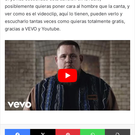
posiblemente quieras poner cara al hombre que la canta, y
ver como es el videoclip, aquí lo tienen, pueden verlo y
escucharlo tantas veces como quieras totalmente gratis,
gracias a VEVO y Youtube.
Facebook
X
Pinterest
WhatsApp
Im