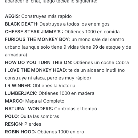
aparecer el chat, luego teclea lo siguiente:
AEGIS
: Construyes más rapido
BLACK DEATH
: Destruyes a todos los enemigos
CHEESE STEAK JIMMY’S
: Obtienes 1000 en comida
FURIOUS THE MONKEY BOY
: un mono sale del centro
urbano (aunque solo tiene 9 vidas tiene 99 de ataque y de
armadura)
HOW DO YOU TURN THIS ON
: Obtienes un coche Cobra
I LOVE THE MONKEY HEAD
: te da un aldeano inutil (no
construye ni ataca, pero es muy rápido)
I R WINNER
: Obtienes la Victoria
LUMBERJACK
: Obtienes 1000 en madera
MARCO
: Mapa al Completo
NATURAL WONDERS
: Controlas el tiempo
POLO
: Quita las sombras
RESIGN
: Pierdes
ROBIN HOOD
: Obtienes 1000 en oro