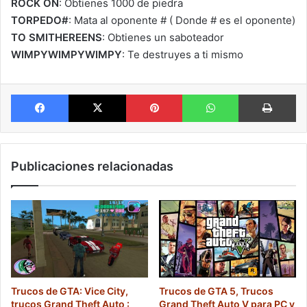
ROCK ON
: Obtienes 1000 de piedra
TORPEDO#
: Mata al oponente # ( Donde # es el oponente)
TO SMITHEREENS
: Obtienes un saboteador
WIMPYWIMPYWIMPY
: Te destruyes a ti mismo
Facebook
X
Pinterest
WhatsApp
Im
Publicaciones relacionadas
Trucos de GTA: Vice City,
Trucos de GTA 5, Trucos
trucos Grand Theft Auto :
Grand Theft Auto V para PC y