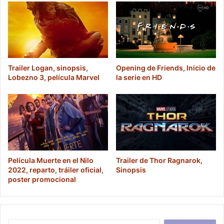
Trailer Logan, sinopsis,
Opening de Friends, Inicio de
Lobezno 3, película Marvel
la serie en HD
Película Muerte en el Nilo
Trailer de Thor Ragnarok,
2022, reparto, tráiler oficial,
Sinopsis
poster promocional
Buscar: