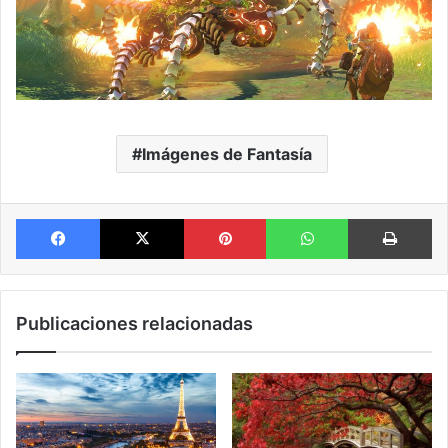
Imágenes de Fantasía
Facebook
X
Pinterest
WhatsApp
Im
Publicaciones relacionadas