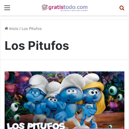
Menú
B
Inicio
/
Los Pitufos
Los Pitufos