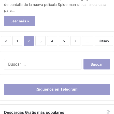
de pantalla de la nueva película Spiderman sin camino a casa
para…
Leer más »
«
1
2
3
4
5
»
...
Último
Buscar:
¡Síguenos en Telegram!
Descargas Gratis más populares