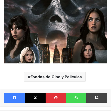
Fondos de Cine y Peliculas
Facebook
X
Pinterest
WhatsApp
Im