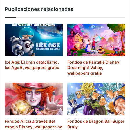
Publicaciones relacionadas
Ice Age: El gran cataclismo,
Fondos de Pantalla Disney
Ice Age 5, wallpapers gratis
Dreamlight Valley,
wallpapers gratis
Fondos Alicia a través del
Fondos de Dragon Ball Super
espejo Disney, wallpapers hd
Broly