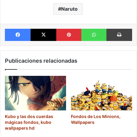
Naruto
Facebook
X
Pinterest
WhatsApp
Im
Publicaciones relacionadas
Kubo y las dos cuerdas
Fondos de Los Minions,
mágicas fondos, kubo
Wallpapers
wallpapers hd