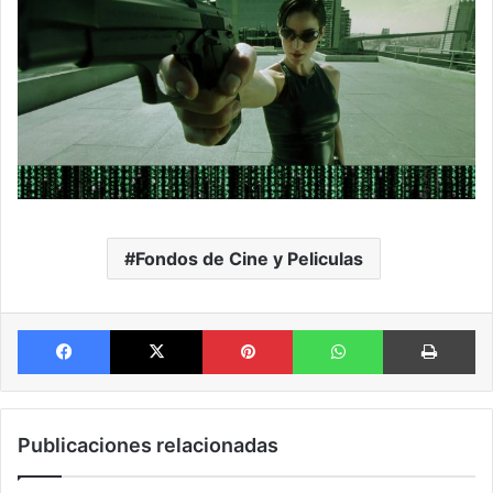
Fondos de Cine y Peliculas
Facebook
X
Pinterest
WhatsApp
Im
Publicaciones relacionadas