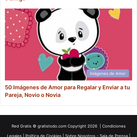
Imágenes de Amor
50 Imágenes de Amor para Regalar y Enviar a tu
Pareja, Novio o Novia
Red
Gratis
© gratistodo.com Copyright 2026 |
Condiciones
Legales
|
Política de Cookies
|
Sobre Nosotros - Sala de Prensa
|