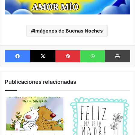
Imágenes de Buenas Noches
Facebook
X
Pinterest
WhatsApp
Im
Publicaciones relacionadas