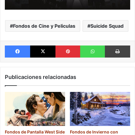
Fondos de Cine y Peliculas
Suicide Squad
Facebook
X
Pinterest
WhatsApp
Im
Publicaciones relacionadas
Fondos de Pantalla West Side
Fondos de Invierno con