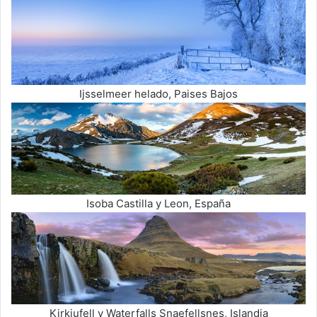
Ijsselmeer helado, Paises Bajos
Isoba Castilla y Leon, España
Kirkjufell y Waterfalls Snaefellsnes, Islandia