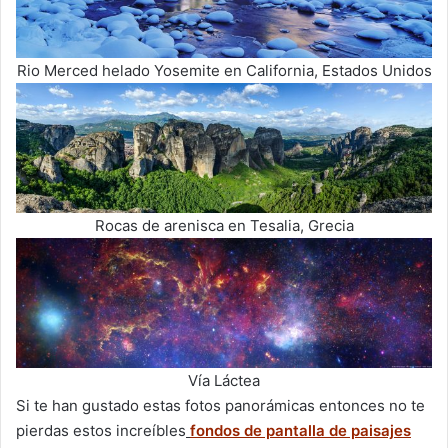
Rio Merced helado Yosemite en California, Estados Unidos
Rocas de arenisca en Tesalia, Grecia
Vía Láctea
Si te han gustado estas fotos panorámicas entonces no te
pierdas estos increíbles
fondos de pantalla de paisajes