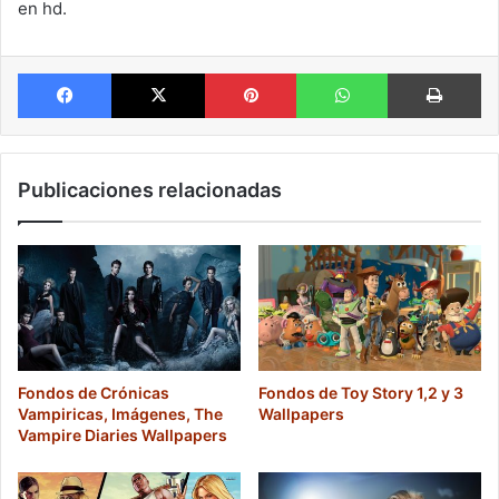
en hd.
Facebook
X
Pinterest
WhatsApp
Im
Publicaciones relacionadas
Fondos de Crónicas
Fondos de Toy Story 1,2 y 3
Vampiricas, Imágenes, The
Wallpapers
Vampire Diaries Wallpapers